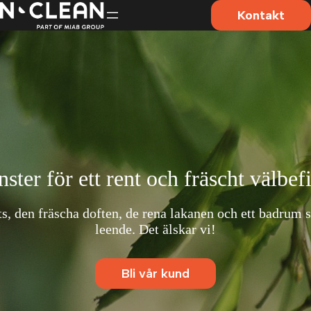
Hoppa
Kontakt
till
innehåll
nster för ett rent och fräscht välbe
lats, den fräscha doften, de rena lakanen och ett badrum
leende. Det älskar vi!
Bli vår kund