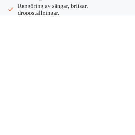
Rengöring av sängar, britsar,
droppställningar.
Måltidslogistik.
Helhetslösningar inom vård och omsorg
MIAB har sedan många år förtroendet
att leverera lösningar och tjänster inom
vård och omsorg till några av landets
främsta sjukhus.